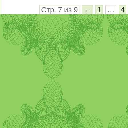
Стр. 7 из 9
←
1
…
4