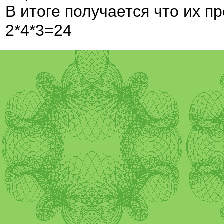
В итоге получается что их п
2*4*3=24