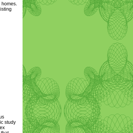
e homes.
isting
us
ic study
lex
 that