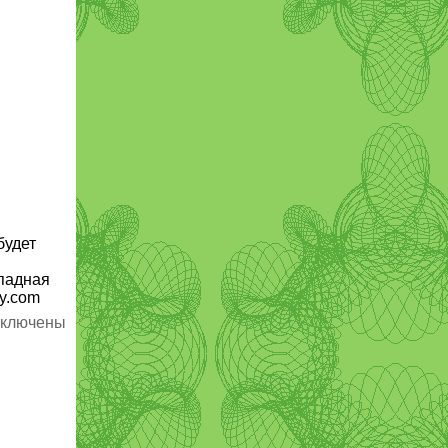
будет
ападная
ry.com
ключены