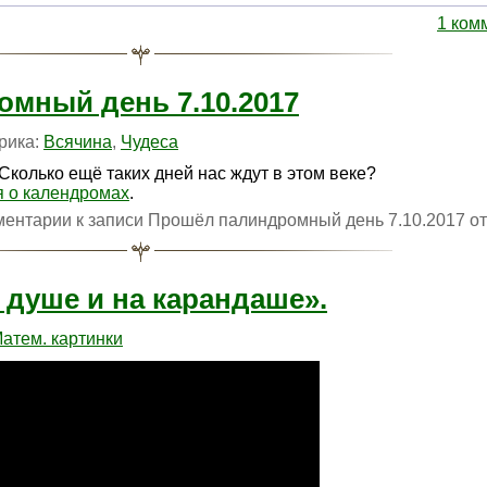
1 ком
мный день 7.10.2017
брика:
Всячина
,
Чудеса
колько ещё таких дней нас ждут в этом веке?
я о календромах
.
ментарии
к записи Прошёл палиндромный день 7.10.2017
от
 душе и на карандаше».
атем. картинки