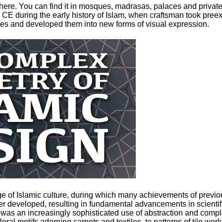
where. You can find it in mosques, madrasas, palaces and privat
y CE during the early history of Islam, when craftsman took preex
es and developed them into new forms of visual expression.
ge of Islamic culture, during which many achievements of previo
her developed, resulting in fundamental advancements in scientif
as an increasingly sophisticated use of abstraction and comp
floral motifs adorning carpets and textiles, to patterns of tile work