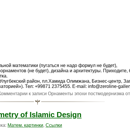
ной математики (пугаться не надо формул не будет),
орнаментов (не будет), дизайна и архитектуры. Приходите, 
тка.
-Улугбекский район, пл.Хамида Олимжана, Бизнес-центр, З
торией»). Тел: +99871 2375455. E-mail: info@zeroline-galle
Комментарии
к записи Орнаменты эпохи постмодернизма
от
etry of Islamic Design
ика:
Матем. картинки
,
Ссылки